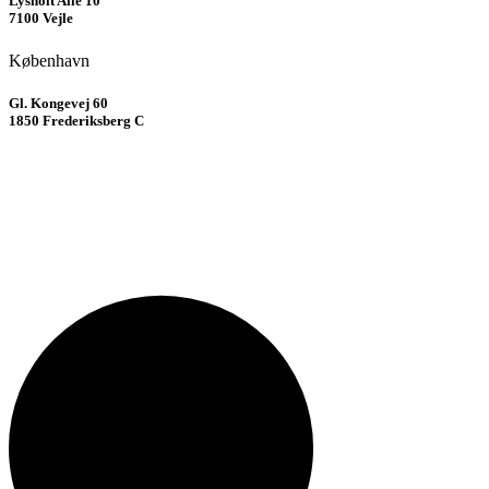
Lysholt Allé 10
7100 Vejle
København
Gl. Kongevej 60
1850 Frederiksberg C