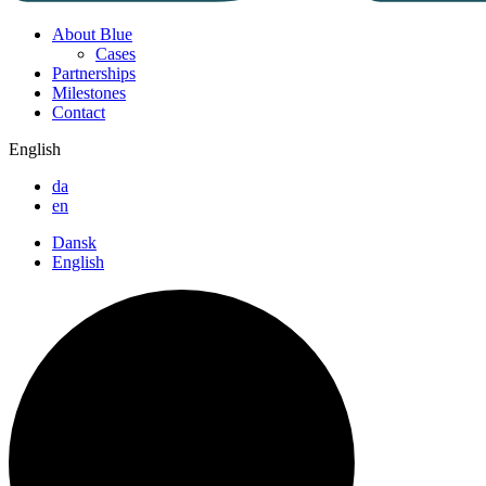
About Blue
Cases
Partnerships
Milestones
Contact
English
da
en
Dansk
English