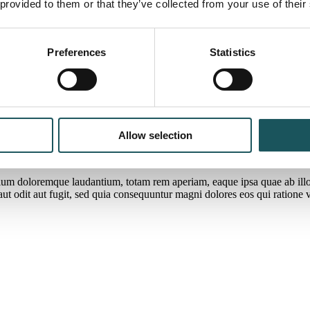
 provided to them or that they’ve collected from your use of their
tium doloremque laudantium, totam rem aperiam, eaque ipsa quae ab illo in
Preferences
Statistics
ut odit aut fugit, sed quia consequuntur magni dolores eos qui ratione
tium doloremque laudantium, totam rem aperiam, eaque ipsa quae ab illo in
ut odit aut fugit, sed quia consequuntur magni dolores eos qui ratione
Allow selection
tium doloremque laudantium, totam rem aperiam, eaque ipsa quae ab illo in
ut odit aut fugit, sed quia consequuntur magni dolores eos qui ratione