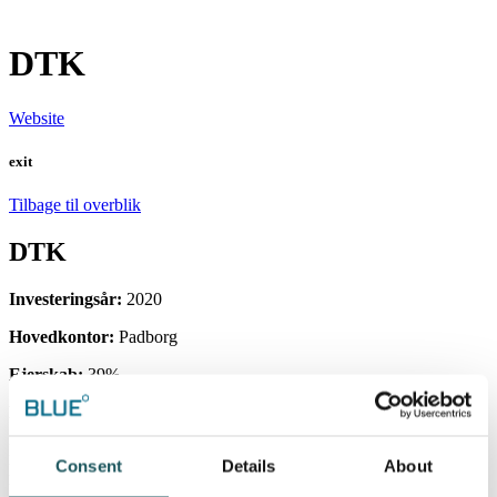
DTK
Website
exit
Tilbage til overblik
DTK
Investeringsår:
2020
Hovedkontor:
Padborg
Ejerskab:
39%
Fond:
Blue Equity II
DTK Group udbyder og leverer transport-, toldbehandlings- og
Consent
Details
About
logistikløsninger på tværs af Europa med udgangspunkt i højt
kundeservice- og kvalitetsniveau.