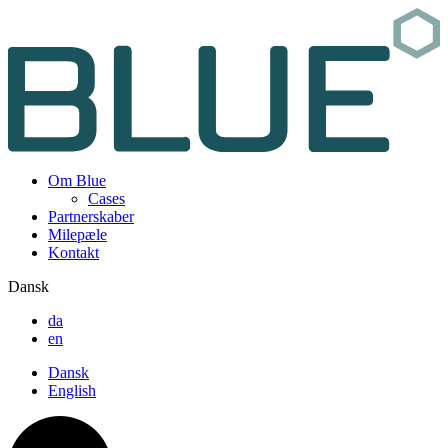
Om Blue
Cases
Partnerskaber
Milepæle
Kontakt
Dansk
da
en
Dansk
English