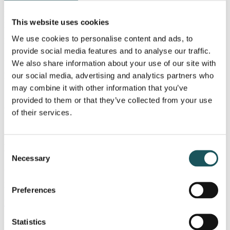
DTK Group er kendetegnet ved en velfungerende
This website uses cookies
partnerselskabsmodel.
We use cookies to personalise content and ads, to
Ejerskab
provide social media features and to analyse our traffic.
39%
We also share information about your use of our site with
our social media, advertising and analytics partners who
Medarbejdere
may combine it with other information that you’ve
182
provided to them or that they’ve collected from your use
Bruttofortjeneste (DKK mio.)
of their services.
159
Download
Consent
Necessary
Selection
24. august 2020
Blue Equity investerer i DTK Group
Preferences
Læs mere
20. marts 2025
Statistics