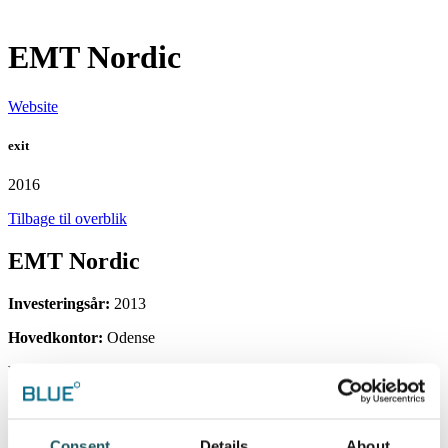
EMT Nordic
Website
exit
2016
Tilbage til overblik
EMT Nordic
Investeringsår:
2013
Hovedkontor:
Odense
Ejerskab:
76%
Fond:
SE Blue Equity I
EMT Nordic udvikler og sælger energistyringssoftware og løsninger
Consent
Details
About