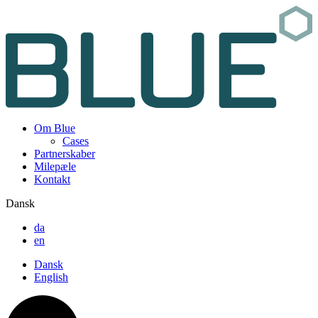
Om Blue
Cases
Partnerskaber
Milepæle
Kontakt
Dansk
da
en
Dansk
English