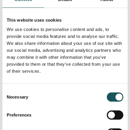
til måling, validering og benchmarking af forbrugsdata, særligt til
energi- og miljøområdet.
EMT Nordic’s produkter sælges til forsyningsvirksomheder, private
This website uses cookies
virksomheder og offentlige myndigheder til håndtering af centrale
forretningsprocesser i tilknytning til energi- og miljødata.
We use cookies to personalise content and ads, to
provide social media features and to analyse our traffic.
Tidligere ejerskab
We also share information about your use of our site with
76%
our social media, advertising and analytics partners who
may combine it with other information that you’ve
Medarbejdere
provided to them or that they’ve collected from your use
20
of their services.
Bruttofortjeneste (DKK mio.)
17
Consent
Necessary
Selection
Download
08. juni 2016
Preferences
Blue Equity sælger EMT Nordic
Læs mere