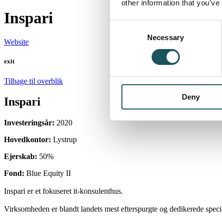
other information that you’ve
Inspari
Consent
Necessary
Selection
Website
exit
Tilbage til overblik
Deny
Inspari
Investeringsår:
2020
Hovedkontor:
Lystrup
Ejerskab:
50%
Fond:
Blue Equity II
Inspari er et fokuseret it-konsulenthus.
Virksomheden er blandt landets mest efterspurgte og dedikerede speciali