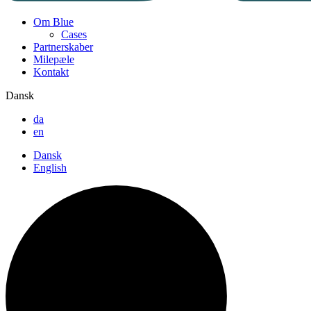
Om Blue
Cases
Partnerskaber
Milepæle
Kontakt
Dansk
da
en
Dansk
English